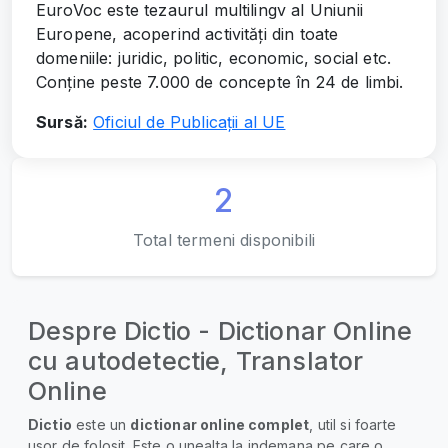
EuroVoc este tezaurul multilingv al Uniunii
Europene, acoperind activități din toate
domeniile: juridic, politic, economic, social etc.
Conține peste 7.000 de concepte în 24 de limbi.
Sursă:
Oficiul de Publicații al UE
2
Total termeni disponibili
Despre Dictio - Dictionar Online
cu autodetectie, Translator
Online
Dictio
este un
dictionar online complet
, util si foarte
usor de folosit. Este o unealta la indemana pe care o