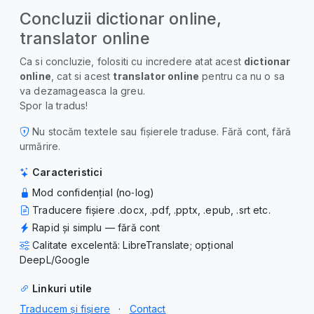
Concluzii dictionar online,
translator online
Ca si concluzie, folositi cu incredere atat acest
dictionar
online
, cat si acest
translator online
pentru ca nu o sa
va dezamageasca la greu.
Spor la tradus!
Nu stocăm textele sau fișierele traduse. Fără cont, fără
urmărire.
Caracteristici
Mod confidențial (no‑log)
Traducere fișiere .docx, .pdf, .pptx, .epub, .srt etc.
Rapid și simplu — fără cont
Calitate excelentă: LibreTranslate; opțional
DeepL/Google
Linkuri utile
Traducem și fișiere
·
Contact