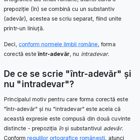
prepoziție (ȋn) se combină cu un substantiv
(adevăr), acestea se scriu separat, fiind unite
printr-un liniuță.
Deci,
conform normele limbii române
, forma
corectă este
ȋntr-adevăr
, nu
intradevar
.
De ce se scrie "ȋntr-adevăr" și
nu "intradevar"?
Principalul motiv pentru care forma corectă este
"ȋntr-adevăr" și nu "intradevar" este acela că
această expresie este compusă din două cuvinte
distincte - prepoziția
ȋn
și substantivul
adevăr
.
Conform
regulilor ortografice românești
, atunci