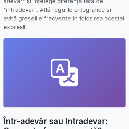
adevăr" și înțelege diferența față de
"intradevar". Află regulile ortografice și
evită greșelile frecvente în folosirea acestei
expresii.
Ȋntr-adevăr sau Intradevar: