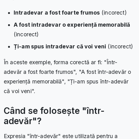
Intradevar a fost foarte frumos
(incorect)
A fost intradevar o experiență memorabilă
(incorect)
Ți-am spus intradevar că voi veni
(incorect)
În aceste exemple, forma corectă ar fi: "Ȋntr-
adevăr a fost foarte frumos", "A fost ȋntr-adevăr o
experiență memorabilă", "Ți-am spus ȋntr-adevăr
că voi veni".
Când se folosește "ȋntr-
adevăr"?
Expresia "ȋntr-adevăr" este utilizată pentru a