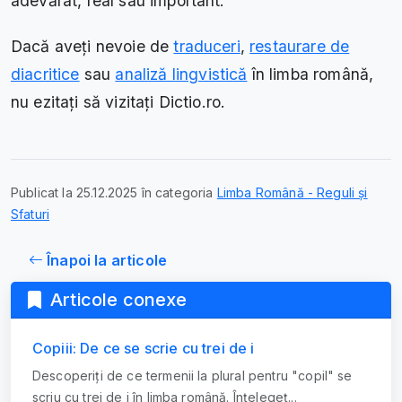
adevărat, real sau important.
Dacă aveți nevoie de
traduceri
,
restaurare de
diacritice
sau
analiză lingvistică
în limba română,
nu ezitați să vizitați Dictio.ro.
Publicat la 25.12.2025 în categoria
Limba Română - Reguli și
Sfaturi
Înapoi la articole
Articole conexe
Copiii: De ce se scrie cu trei de i
Descoperiți de ce termenii la plural pentru "copil" se
scriu cu trei de i în limba română. Înțelegeț...