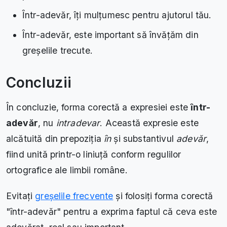
Ȋntr-adevăr, îți mulțumesc pentru ajutorul tău.
Ȋntr-adevăr, este important să învățăm din
greșelile trecute.
Concluzii
În concluzie, forma corectă a expresiei este
ȋntr-
adevăr
, nu
intradevar
. Această expresie este
alcătuită din prepoziția
ȋn
și substantivul
adevăr
,
fiind unită printr-o liniuță conform regulilor
ortografice ale limbii române.
Evitați
greșelile frecvente
și folosiți forma corectă
"ȋntr-adevăr" pentru a exprima faptul că ceva este