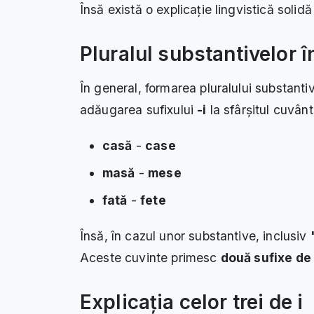
Însă există o explicație lingvistică solidă
Pluralul substantivelor 
În general, formarea pluralului substanti
adăugarea sufixului
-i
la sfârșitul cuvân
casă
-
case
masă
-
mese
fată
-
fete
Însă, în cazul unor substantive, inclusiv
Aceste cuvinte primesc
două sufixe de 
Explicația celor trei de i