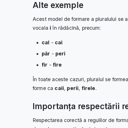
Alte exemple
Acest model de formare a pluralului se a
vocala
i
în rădăcină, precum:
cal
-
cai
păr
-
peri
fir
-
fire
În toate aceste cazuri, pluralul se form
forme ca
caii
,
perii
,
firele
.
Importanța respectării re
Respectarea corectă a regulilor de forma