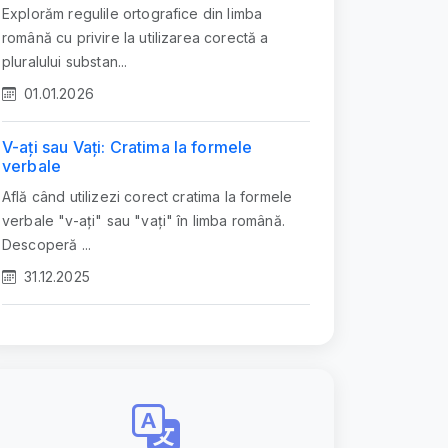
Explorăm regulile ortografice din limba
română cu privire la utilizarea corectă a
pluralului substan...
01.01.2026
V-ați sau Vați: Cratima la formele
verbale
Află când utilizezi corect cratima la formele
verbale "v-ați" sau "vați" în limba română.
Descoperă ...
31.12.2025