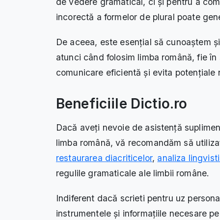
de vedere gramatical, ci și pentru a comun
incorectă a formelor de plural poate gener
De aceea, este esențial să cunoaștem ș
atunci când folosim limba română, fie în s
comunicare eficientă și evita potențiale 
Beneficiile Dictio.ro
Dacă aveți nevoie de asistență supliment
limba română, vă recomandăm să utilizaț
restaurarea diacriticelor
,
analiza lingvist
regulile gramaticale ale limbii române.
Indiferent dacă scrieti pentru uz persona
instrumentele și informațiile necesare pen