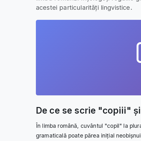
acestei particularități lingvistice.
De ce se scrie "copiii" ș
În limba română, cuvântul "copil" la plura
gramaticală poate părea inițial neobișnuită