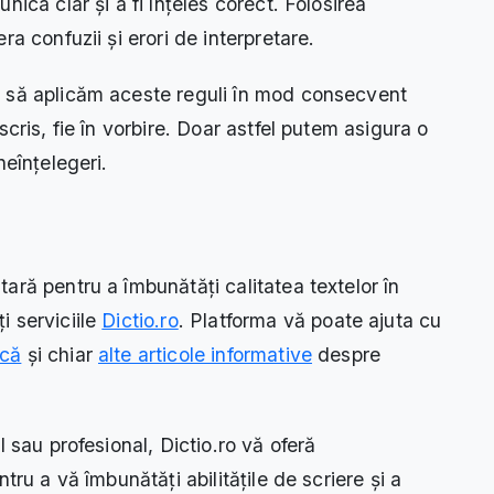
ica clar și a fi înțeles corect. Folosirea
a confuzii și erori de interpretare.
i să aplicăm aceste reguli în mod consecvent
cris, fie în vorbire. Doar astfel putem asigura o
neînțelegeri.
ară pentru a îmbunătăți calitatea textelor în
i serviciile
Dictio.ro
. Platforma vă poate ajuta cu
ică
și chiar
alte articole informative
despre
l sau profesional, Dictio.ro vă oferă
tru a vă îmbunătăți abilitățile de scriere și a