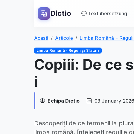
Dictio
Textübersetzung
Acasă
Articole
Limba Română - Reguli 
Limba Română - Reguli și Sfaturi
Copiii: De ce s
i
Echipa Dictio
03 January 202
Descoperiți de ce termenii la plural
limba română. Înțelegeți regulile g