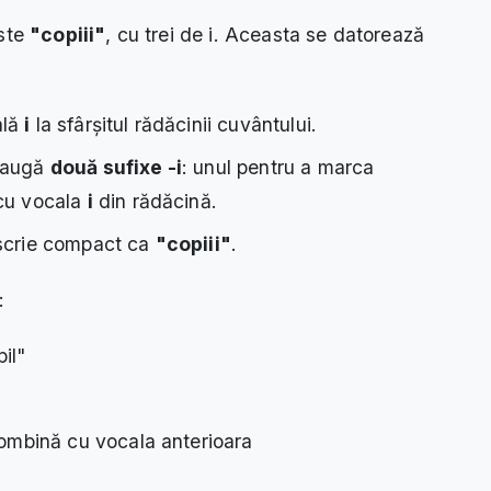
este
"copiii"
, cu trei de i. Aceasta se datorează
ală
i
la sfârșitul rădăcinii cuvântului.
adaugă
două sufixe -i
: unul pentru a marca
 cu vocala
i
din rădăcină.
 scrie compact ca
"copiii"
.
:
il"
combină cu vocala anterioara